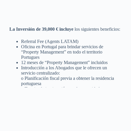
La Inversión de 39,000 € incluye
los siguientes beneficios:
Referral Fee (Agents LATAM)
Oficina en Portugal para brindar servicios de
“Property Management” en todo el territorio
Portugues
12 meses de “Property Management” incluidos
Introducción a los Abogados que le ofrecen un
servicio centralizado:
o Planificación fiscal previa a obtener la residencia
portuguesa
o Tramite de inmigración con las autoridades
portuguesas
o Desde la Residencia hasta la Ciudadanía
o Asesoría legal para compra de los inmuebles;
o Consultoría fiscal y de inversiones en Portugal;
Apertura de cuentas en los Bancos Portugueses para
gestionar la residencia portuguesa
Servicios de recepción a su llegada a Portugal, reserva
de hoteles, traslados con o sin chofer, conocimiento de